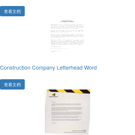
查看文档
Construction Company Letterhead Word
查看文档