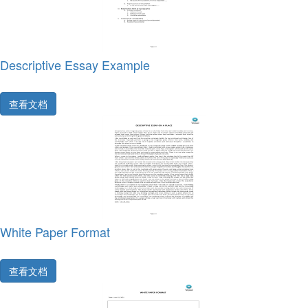
Descriptive Essay Example
查看文档
White Paper Format
查看文档