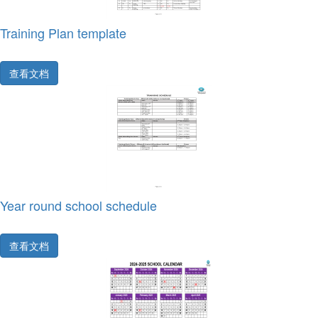
Training Plan template
查看文档
Year round school schedule
查看文档