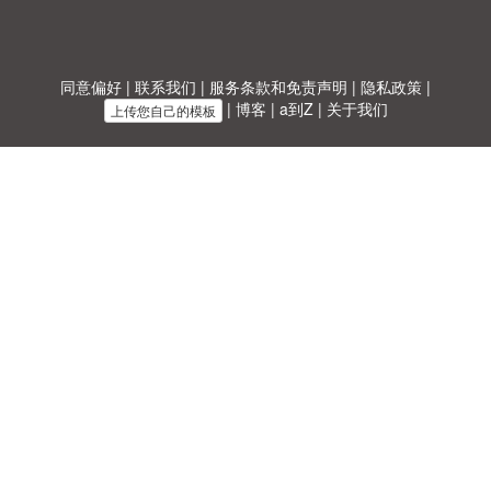
同意偏好
|
联系我们
|
服务条款和免责声明
|
隐私政策
|
|
博客
|
a到Z
|
关于我们
上传您自己的模板
Allbusinesstemplates.com
是由
Ren-IT
于 2026 开发的网站 © ABT ltd.