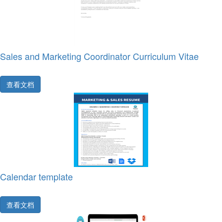
Sales and Marketing Coordinator Curriculum Vitae
查看文档
Calendar template
查看文档