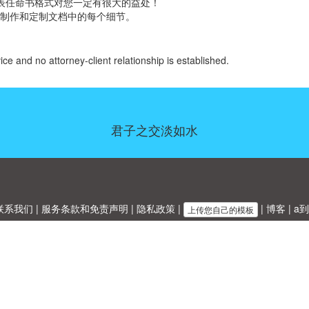
代表任命书格式对您一定有很大的益处！
制作和定制文档中的每个细节。
ice and no attorney-client relationship is established.
君子之交淡如水
联系我们
|
服务条款和免责声明
|
隐私政策
|
|
博客
|
a到
上传您自己的模板
Allbusinesstemplates.com
是由
Ren-IT
于 2026 开发的网站 © ABT ltd.