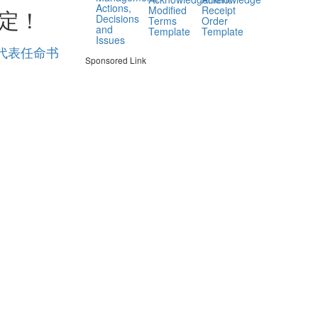
Actions,
Modified
Receipt
定！
Decisions
Terms
Order
and
Template
Template
Issues
度代表任命书
Sponsored Link