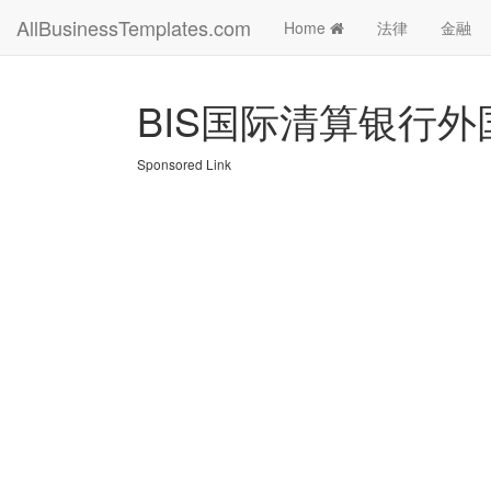
AllBusinessTemplates.com
Home
法律
金融
BIS国际清算银行
Sponsored Link