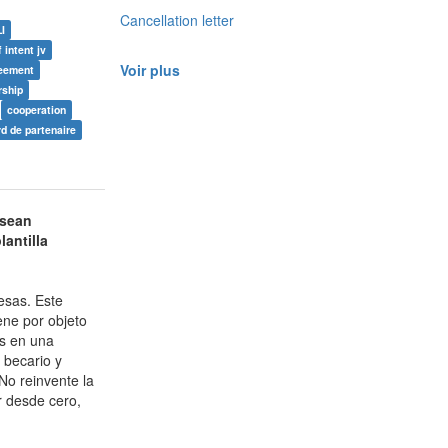
Cancellation letter
LI
f intent jv
Voir plus
reement
rship
cooperation
d de partenaire
esean
antilla
esas. Este
ene por objeto
s en una
 becario y
No reinvente la
r desde cero,