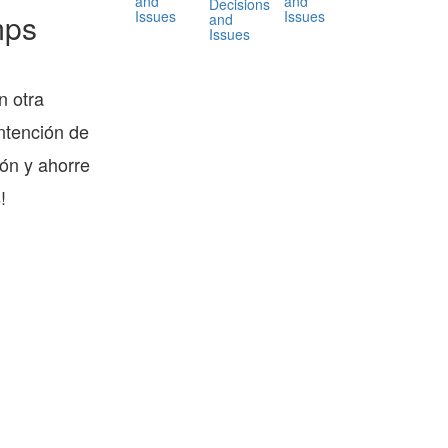
and
and
Decisions
Issues
Issues
mps
and
Issues
n otra
ntención de
ón y ahorre
!