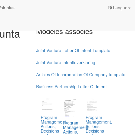
oir plus
Langue
junta
Modèles associés
Joint Venture Letter Of Intent Template
Joint Venture Intentieverklaring
Articles Of Incorporation Of Company template
Business Partnership Letter Of Intent
Program
Program
Management,
Management,
Program
Actions,
Actions,
Management,
Decisions
Decisions
Actions,