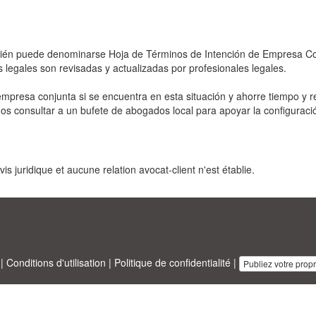
bién puede denominarse Hoja de Términos de Intención de Empresa Co
 legales son revisadas y actualizadas por profesionales legales.
 empresa conjunta si se encuentra en esta situación y ahorre tiempo y r
 consultar a un bufete de abogados local para apoyar la configuraci
s juridique et aucune relation avocat-client n'est établie.
|
Conditions d'utilisation
|
Politique de confidentialité
|
Publiez votre prop
sinesstemplates.com
conçu par
Ren-IT
. Property of 2026 Copyright © A