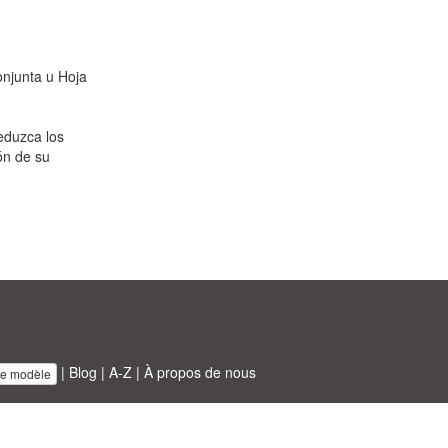
njunta u Hoja
eduzca los
ón de su
|
Blog
|
A-Z
|
À propos de nous
re modèle
BT ltd.