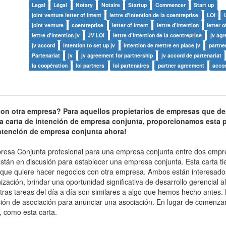
Legal
Légal
Notary
Notaire
Startup
Commencer
Start up
joint venture letter of intent
lettre d'intention de la coentreprise
LOI
joint venture
coentreprise
letter of intent
lettre d'intention
letter o
lettre d'intention jv
JV LOI
lettre d'intention de la coentreprise
jv ag
jv accord
intention to set up jv
intention de mettre en place jv
partne
Partenariat
jv
jv agreement for partnership
jv accord de partenariat
la coopération
loi partners
loi partenaires
partner agreement
accor
con otra empresa? Para aquellos propietarios de empresas que d
a carta de intención de empresa conjunta, proporcionamos esta pl
 intención de empresa conjunta ahora!
resa Conjunta profesional para una empresa conjunta entre dos empr
están en discusión para establecer una empresa conjunta. Esta carta ti
 que quiere hacer negocios con otra empresa. Ambos están interesado
ación, brindar una oportunidad significativa de desarrollo gerencial al
ras tareas del día a día son similares a algo que hemos hecho antes. 
ión de asociación para anunciar una asociación. En lugar de comenza
, como esta carta.