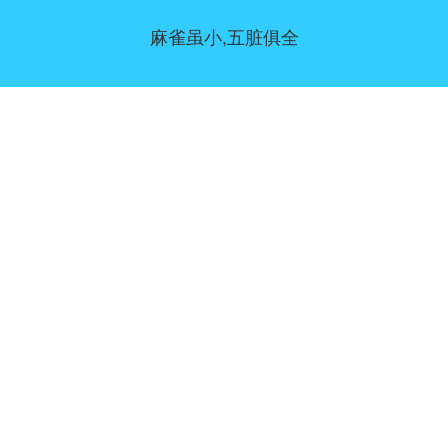
麻雀虽小,五脏俱全
同意偏好
|
联系我们
|
服务条款和免责声明
|
隐私政策
|
|
博客
|
a到Z
|
关于我们
上传您自己的模板
Allbusinesstemplates.com
是由
Ren-IT
于 2026 开发的网站 © ABT ltd.