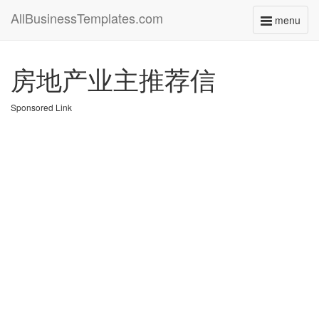
AllBusinessTemplates.com
menu
Toggle
navigati
房地产业主推荐信
Sponsored Link