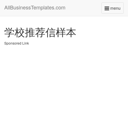
AllBusinessTemplates.com
menu
Toggle
navigati
学校推荐信样本
Sponsored Link