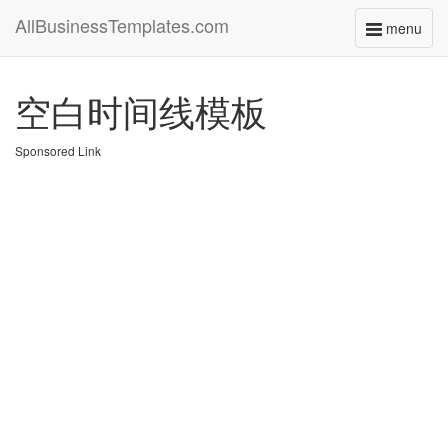
AllBusinessTemplates.com
menu
Toggle
navigati
空白时间线模板
Sponsored Link