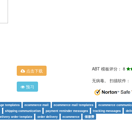
ABT 模板评分： 8
点击下载
无病毒。 扫描软件：
预习
ge templates
ecommerce mail
ecommerce mail templates
ecommerce communica
s
shipping communication
payment reminder messages
tracking messages
deli
elivery order template
order delivery
ecommerce
催缴费