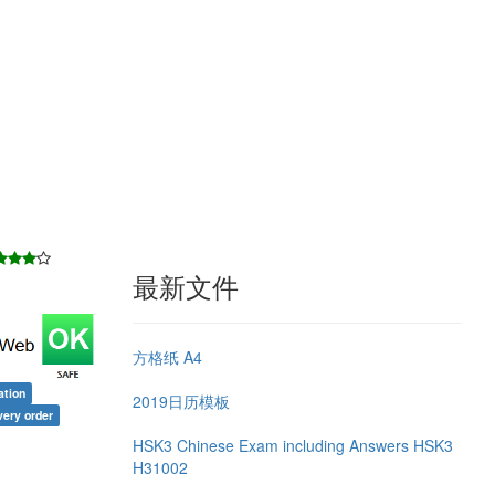
最新文件
方格纸 A4
tion
2019日历模板
very order
HSK3 Chinese Exam including Answers HSK3
H31002