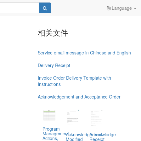
Language
相关文件
Service email message in Chinese and English
Delivery Receipt
Invoice Order Delivery Template with
Instructions
Acknowledgement and Acceptance Order
Program
Management,
Acknowledgement
Acknowledge
Actions,
Modified
Receipt