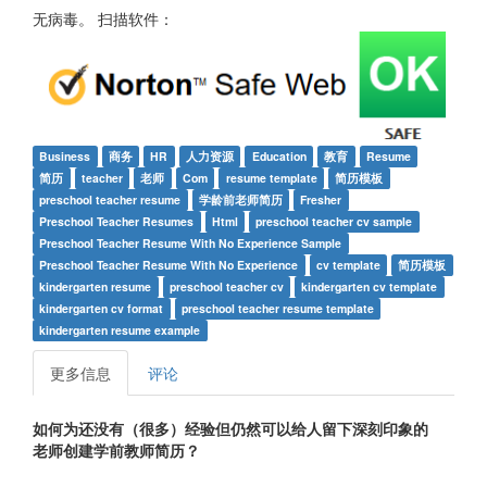
无病毒。 扫描软件：
Business
商务
HR
人力资源
Education
教育
Resume
简历
teacher
老师
Com
resume template
简历模板
preschool teacher resume
学龄前老师简历
Fresher
Preschool Teacher Resumes
Html
preschool teacher cv sample
Preschool Teacher Resume With No Experience Sample
Preschool Teacher Resume With No Experience
cv template
简历模板
kindergarten resume
preschool teacher cv
kindergarten cv template
kindergarten cv format
preschool teacher resume template
kindergarten resume example
更多信息
评论
如何为还没有（很多）经验但仍然可以给人留下深刻印象的
老师创建学前教师简历？