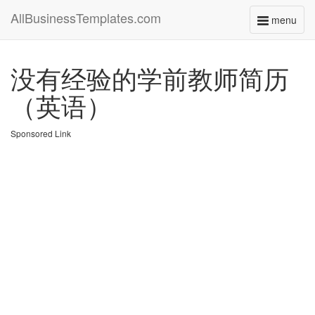
AllBusinessTemplates.com
menu
Toggle
navigati
没有经验的学前教师简历
（英语）
Sponsored Link