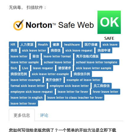
无病毒。 扫描软件：
HR
人力资源
Health
健康
healthcare
医疗保健
sick leave
病假
sick leave letter
病假信
sick leave request
病假申请
leave letter
留信
leave letter format
离开信格式模板
leave letter sample
school leave letter
school leave letter template
Sick
Live
leave request
请假请求
sick leave letter sample
病假信范例
sick leave letter example
病假信示例
leave letter example
离开信例子
example of leave letter
formal sick leave letter
employee sick leave letter
员工病假信
employee sick leave request
leave letter for fever
fever leave letter
leave letter in english
leave letter to class teacher for fever
leave letter fever
更多信息
评论
您如何写信给老板您病了？一个简单的开始方法是立即下载