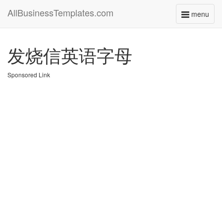
AllBusinessTemplates.com
menu
Toggle
navigati
发烧信英语字母
Sponsored Link