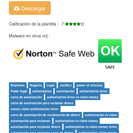
Descargar
Calificación de la plantilla： 7
Malware en virus vrij：
Business
Negocio
Legal
Jurídico
power of attorney
Poder legal
authorization
autorización
authorization letter
carta de autorización
authorization letter to claim money
carta de autorización para reclamar dinero
money claim authorization letter
carta de autorización de reclamación de dinero
authorization to claim
autorización para reclamar
authorization to claim money
autorización para reclamar dinero
authorization to claim money letter
autorización para reclamar carta de dinero
authorization claim money