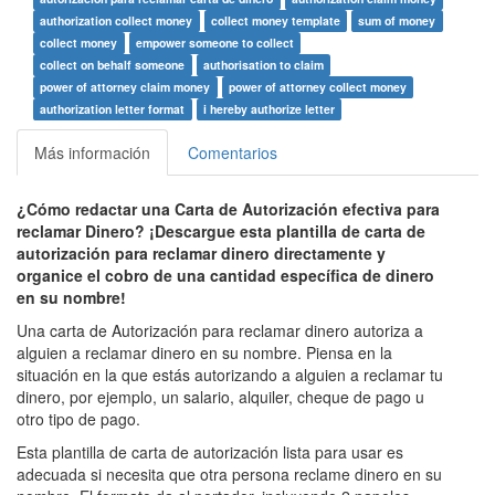
authorization collect money
collect money template
sum of money
collect money
empower someone to collect
collect on behalf someone
authorisation to claim
power of attorney claim money
power of attorney collect money
authorization letter format
i hereby authorize letter
Más información
Comentarios
¿Cómo redactar una Carta de Autorización efectiva para
reclamar Dinero? ¡Descargue esta plantilla de carta de
autorización para reclamar dinero directamente y
organice el cobro de una cantidad específica de dinero
en su nombre!
Una carta de Autorización para reclamar dinero autoriza a
alguien a reclamar dinero en su nombre. Piensa en la
situación en la que estás autorizando a alguien a reclamar tu
dinero, por ejemplo, un salario, alquiler, cheque de pago u
otro tipo de pago.
Esta plantilla de carta de autorización lista para usar es
adecuada si necesita que otra persona reclame dinero en su