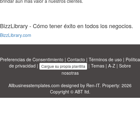
brindar aún más valor a nuestros clientes.
BizzLibrary - Cómo tener éxito en todos los negocios.
BizzLibrary.com
Preferencias de Consentimiento
|
Contacto
|
Términos de uso
|
Política
de privacidad
|
|
Temas
|
A-Z
|
Sobre
Cargue su propia plantilla
nosotras
Allbusinesstemplates.com
designed by
Ren-IT
. Property: 2026
Copyright © ABT ltd.