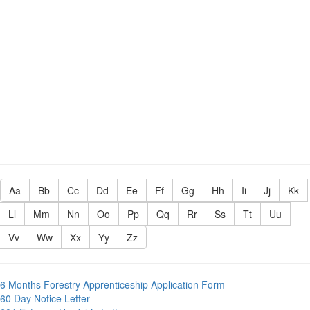
Aa
Bb
Cc
Dd
Ee
Ff
Gg
Hh
Ii
Jj
Kk
Ll
Mm
Nn
Oo
Pp
Qq
Rr
Ss
Tt
Uu
Vv
Ww
Xx
Yy
Zz
6 Months Forestry Apprenticeship Application Form
60 Day Notice Letter