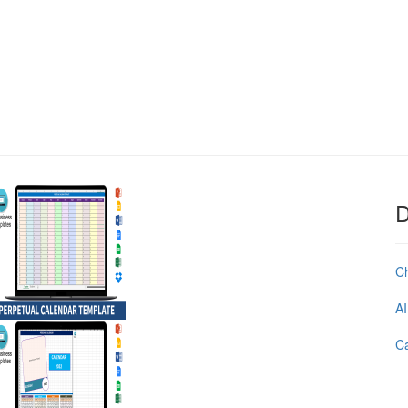
D
C
AI
Ca