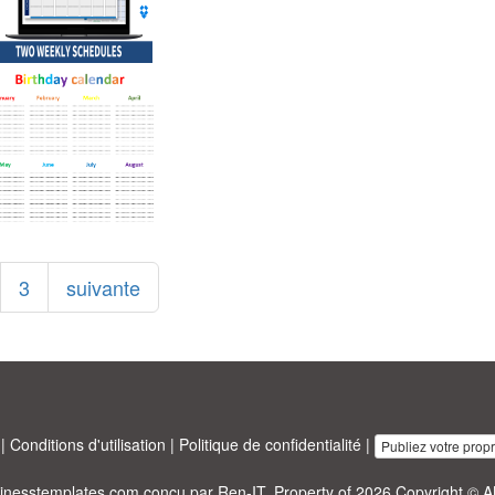
3
suivante
|
Conditions d'utilisation
|
Politique de confidentialité
|
Publiez votre prop
sinesstemplates.com
conçu par
Ren-IT
. Property of 2026 Copyright © A