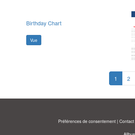
Birthday Chart
Vue
1
2
Préférences de consentement
|
Contact
Allbu