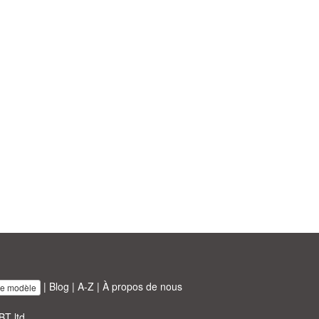
|
Blog
|
A-Z
|
À propos de nous
re modèle
BT ltd.