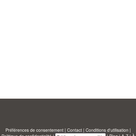
Préférences de consentement
|
Contact
|
Conditions d'utilisation
|
Politique de confidentialité
|
|
Blog
|
A-Z
|
À