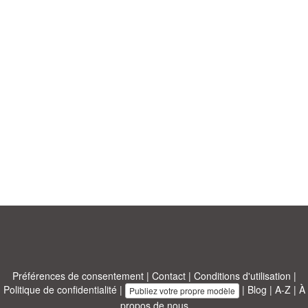
Préférences de consentement
|
Contact
|
Conditions d'utilisation
|
Politique de confidentialité
|
|
Blog
|
A-Z
|
À
Publiez votre propre modèle
propos de nous