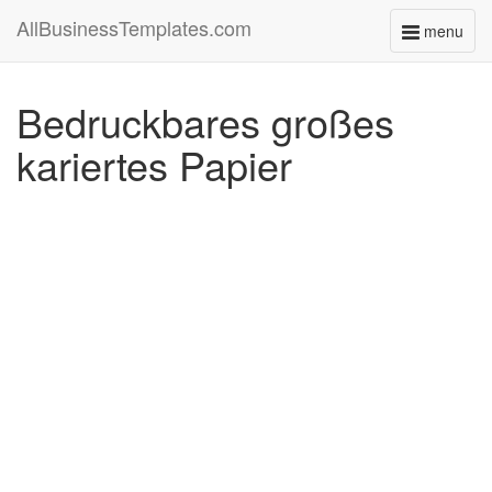
AllBusinessTemplates.com
menu
Toggle
navigati
Bedruckbares großes
kariertes Papier