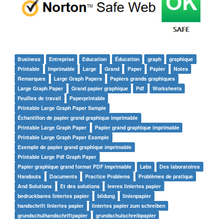
Business
Entreprise
Education
Éducation
graph
graphique
Printable
Imprimable
Large
Grand
Paper
Papier
Notes
Remarques
Large Graph Papers
Papiers grands graphiques
Large Graph Paper
Grand papier graphique
Pdf
Worksheets
Feuilles de travail
Paperprintable
Printable Large Graph Paper Sample
Échantillon de papier grand graphique imprimable
Printable Large Graph Paper
Papier grand graphique imprimable
Printable Large Graph Paper Example
Exemple de papier grand graphique imprimable
Printable Large Pdf Graph Paper
Papier graphique grand format PDF imprimable
Labs
Des laboratoires
Handouts
Documents
Practice Problems
Problèmes de pratique
And Solutions
Et des solutions
leeres liniertes papier
bedruckbares liniertes papier
bildung
linienpapier
handschrift liniertes papier
liniertes papier zum schreiben
grundschulhandschriftpapier
grundschulschreibpapier