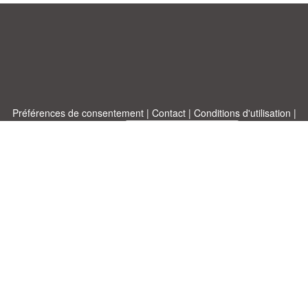
Préférences de consentement
|
Contact
|
Conditions d'utilisation
|
Politique de confidentialité
|
|
Blog
|
A-Z
|
À
Publiez votre propre modèle
propos de nous
Allbusinesstemplates.com
conçu par
Ren-IT
. Property of 2026
Copyright © ABT ltd.