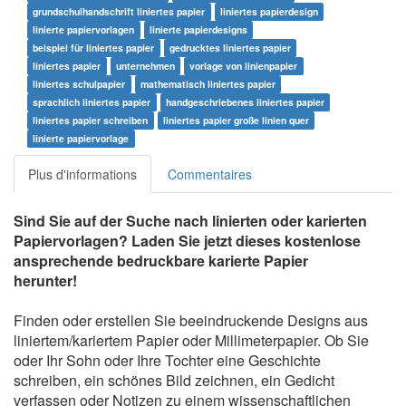
grundschulhandschrift liniertes papier
liniertes papierdesign
linierte papiervorlagen
linierte papierdesigns
beispiel für liniertes papier
gedrucktes liniertes papier
liniertes papier
unternehmen
vorlage von linienpapier
liniertes schulpapier
mathematisch liniertes papier
sprachlich liniertes papier
handgeschriebenes liniertes papier
liniertes papier schreiben
liniertes papier große linien quer
linierte papiervorlage
Plus d'informations
Commentaires
Sind Sie auf der Suche nach linierten oder karierten
Papiervorlagen? Laden Sie jetzt dieses kostenlose
ansprechende bedruckbare karierte Papier
herunter!
Finden oder erstellen Sie beeindruckende Designs aus
liniertem/kariertem Papier oder Millimeterpapier. Ob Sie
oder Ihr Sohn oder Ihre Tochter eine Geschichte
schreiben, ein schönes Bild zeichnen, ein Gedicht
verfassen oder Notizen zu einem wissenschaftlichen