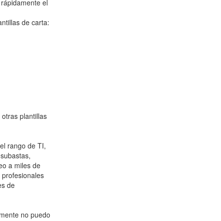
 rápidamente el
tillas de carta:
tras plantillas
el rango de TI,
 subastas,
eo a miles de
r profesionales
es de
almente no puedo