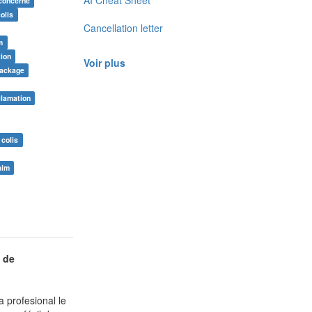
AI Cheat Sheet
 concerne
olis
Cancellation letter
m
tion
Voir plus
 package
clamation
 colis
aim
 de
 profesional le