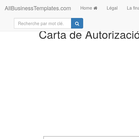
AllBusinessTemplates.com
Home
Légal
La fi
Carta de Autorizac