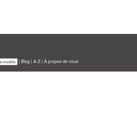
|
Blog
|
A-Z
|
À propos de nous
re modèle
BT ltd.