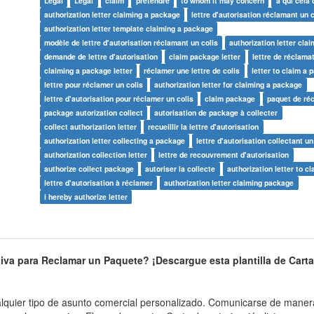
Legal
Légal
claim
prétendre
to whom it may concern
à qui cela
authorization letter claiming a package
lettre d'autorisation réclamant un c
authorization letter template claiming a package
modèle de lettre d'autorisation réclamant un colis
authorization letter clai
demande de lettre d'autorisation
claim package letter
lettre de réclama
claiming a package letter
réclamer une lettre de colis
letter to claim a
lettre pour réclamer un colis
authorization letter for claiming a package
lettre d'autorisation pour réclamer un colis
claim package
paquet de ré
package autorization collect
autorisation de package à collecter
collect authorization letter
recueillir la lettre d'autorisation
authorization letter collecting a package
lettre d'autorisation collectant un
authorization collection letter
lettre de recouvrement d'autorisation
authorize collect package
autoriser la collecte
authorization letter to cl
lettre d'autorisation à réclamer
authorization letter claiming package
i hereby authorize letter
iva para Reclamar un Paquete? ¡Descargue esta plantilla de Carta
ualquier tipo de asunto comercial personalizado. Comunicarse de manera