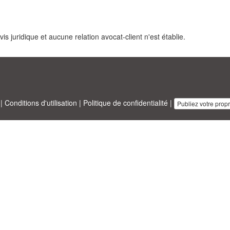
s juridique et aucune relation avocat-client n'est établie.
|
Conditions d'utilisation
|
Politique de confidentialité
|
Publiez votre prop
sinesstemplates.com
conçu par
Ren-IT
. Property of 2026 Copyright © A