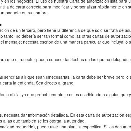
 y en los negocios. El uso de nuestra Carta de autorización lista para us
ntilla de carta correcta para modificar y personalizar rápidamente en s
a un paquete en su nombre.
ón
ización de un tercero, pero tiene la diferencia de que solo se trata de a
o tanto, no debería ser tan formal como las otras cartas de autorizació
el mensaje; necesita escribir de una manera particular que incluya lo s
para que el receptor pueda conocer las fechas en las que ha delegado 
sencillas allí que sean innecesarias, la carta debe ser breve pero lo 
 carta la entienda. Sea directo al grano.
enlo oficial ya que probablemente le estés escribiendo a alguien que 
, necesita dar información detallada. En esta carta de autorización es
s a las que también se les otorga la autoridad.
acidad requerido), puede usar una plantilla específica. Si los docume