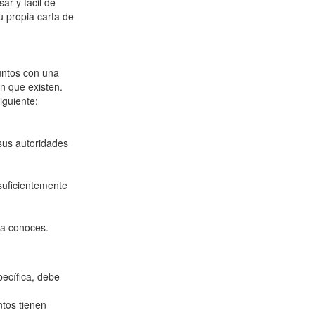
ar y fácil de
u propia carta de
suntos con una
n que existen.
iguiente:
sus autoridades
suficientemente
ya conoces.
pecífica, debe
ntos tienen