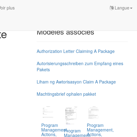
oir plus
Langue
te
Modèles associés
Authorization Letter Claiming A Package
Autorisierungsschreiben zum Empfang eines
Pakets
Liham ng Awtorisasyon Claim A Package
Machtingsbrief ophalen pakket
Program
Program
Management,
Management,
Program
Actions,
Actions,
Management,