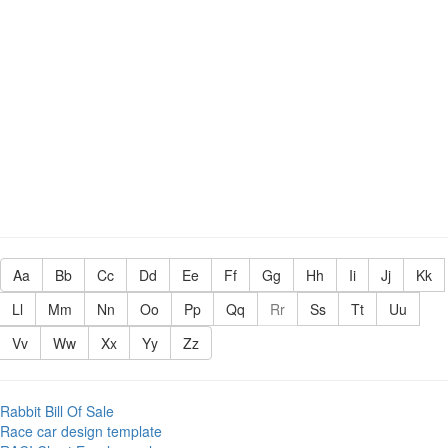
Aa
Bb
Cc
Dd
Ee
Ff
Gg
Hh
Ii
Jj
Kk
Ll
Mm
Nn
Oo
Pp
Qq
Rr
Ss
Tt
Uu
Vv
Ww
Xx
Yy
Zz
Rabbit Bill Of Sale
Race car design template