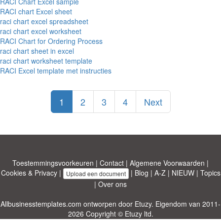
RACI Chart Excel sample
RACI chart Excel sheet
raci chart excel spreadsheet
raci chart excel worksheet
RACI Chart for Ordering Process
raci chart sheet in excel
raci chart worksheet template
RACI Excel template met instructies
1
2
3
4
Next
Toestemmingsvoorkeuren
|
Contact
|
Algemene Voorwaarden
|
Cookies & Privacy
|
|
Blog
|
A-Z
|
NIEUW
|
Topics
Upload een document
|
Over ons
Allbusinesstemplates.com
ontworpen door
Etuzy
. Eigendom van 2011-
2026 Copyright © Etuzy ltd.