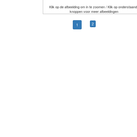
Klik op de afbeelding om in te zoomen / Klik op onderstaan
knoppen voor meer afbeeldingen
2
1