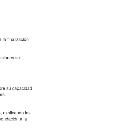
 la finalización
taciones se
obre su capacidad
res.
 explicando los
mendación a la