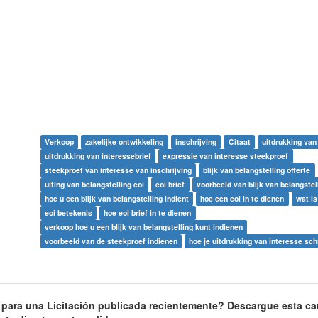
Verkoop
zakelijke ontwikkeling
inschrijving
Citaat
uitdrukking van
uitdrukking van interessebrief
expressie van interesse steekproef
steekproef van interesse van inschrijving
blijk van belangstelling offerte
uiting van belangstelling eoi
eoi brief
voorbeeld van blijk van belangstel
hoe u een blijk van belangstelling indient
hoe een eoi in te dienen
wat is
eoi betekenis
hoe eoi brief in te dienen
verkoop hoe u een blijk van belangstelling kunt indienen
voorbeeld van de steekproef indienen
hoe je uitdrukking van interesse schr
para una Licitación publicada recientemente? Descargue esta ca