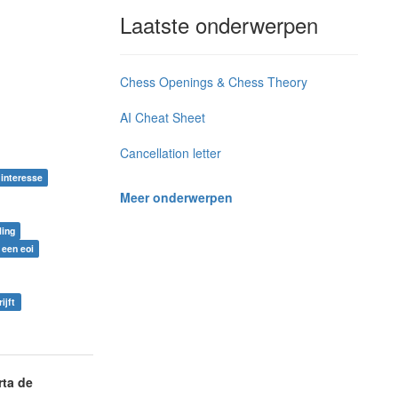
Laatste onderwerpen
Chess Openings & Chess Theory
AI Cheat Sheet
Cancellation letter
 interesse
Meer onderwerpen
ling
 een eoi
ijft
rta de