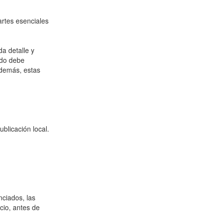
artes esenciales
a detalle y
ido debe
Además, estas
blicación local.
nciados, las
cio, antes de