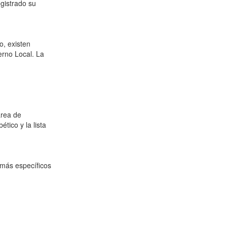
egistrado su
o, existen
erno Local. La
área de
ico y la lista
 más específicos