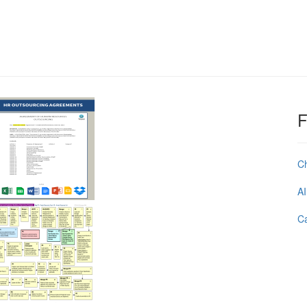
F
C
AI
Ca