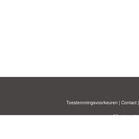
Toestemmingsvoorkeuren
|
Contact
Allbusinesst