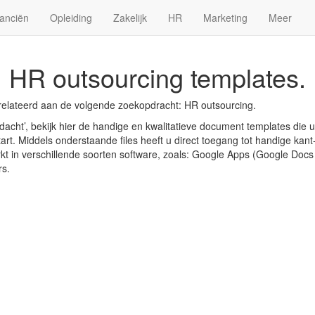
anciën
Opleiding
Zakelijk
HR
Marketing
Meer
HR outsourcing templates.
relateerd aan de volgende zoekopdracht: HR outsourcing.
acht’, bekijk hier de handige en kwalitatieve document templates die 
art. Middels onderstaande files heeft u direct toegang tot handige kant-
rkt in verschillende soorten software, zoals: Google Apps (Google Doc
rs.