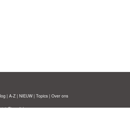
log
|
A-Z
|
NIEUW
|
Topics
|
Over ons
 © Etuzy ltd.