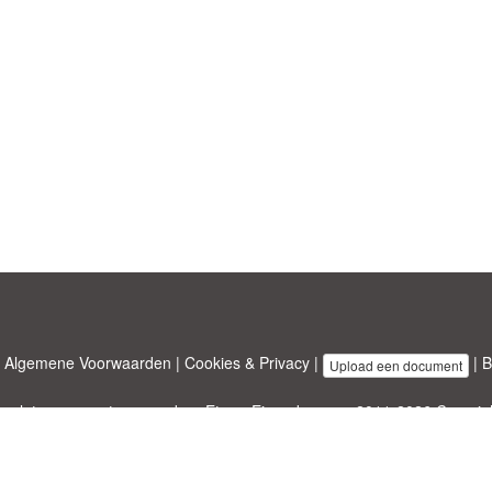
|
Algemene Voorwaarden
|
Cookies & Privacy
|
|
B
Upload een document
emplates.com
ontworpen door
Etuzy
. Eigendom van 2011-2026 Copyright