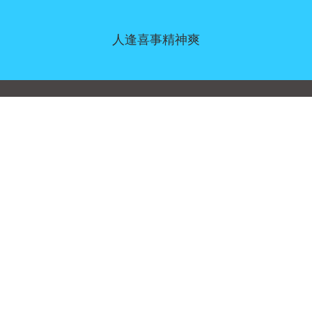
人逢喜事精神爽
同意偏好
|
联系我们
|
服务条款和免责声明
|
隐私政策
|
|
博客
|
a到Z
|
关于我们
上传您自己的模板
Allbusinesstemplates.com
是由
Ren-IT
于 2026 开发的网站 © ABT ltd.