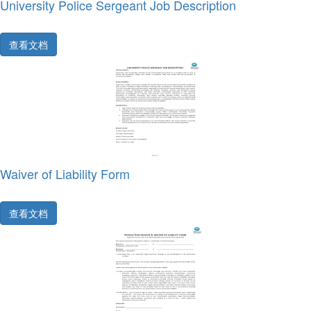
University Police Sergeant Job Description
查看文档
Waiver of Liability Form
查看文档