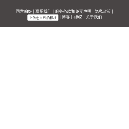
同意偏好
|
联系我们
|
服务条款和免责声明
|
隐私政策
|
|
博客
|
a到Z
|
关于我们
上传您自己的模板
Allbusinesstemplates.com
是由
Ren-IT
于 2026 开发的网站 © ABT ltd.