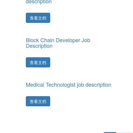
description
查看文档
Block Chain Developer Job
Description
查看文档
Medical Technologist job description
查看文档