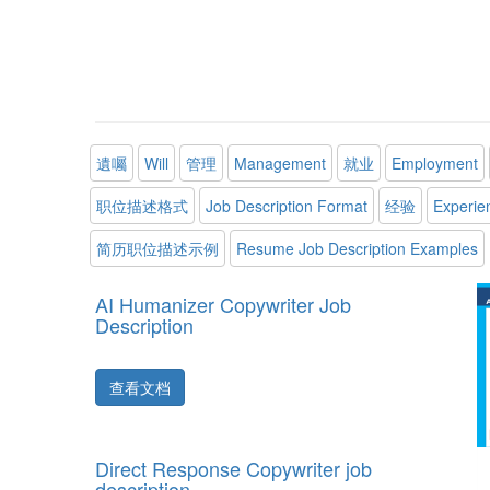
遺囑
Will
管理
Management
就业
Employment
职位描述格式
Job Description Format
经验
Experie
简历职位描述示例
Resume Job Description Examples
AI Humanizer Copywriter Job
Description
查看文档
Direct Response Copywriter job
description