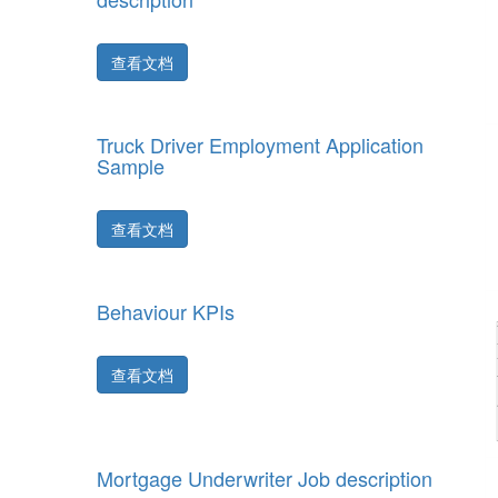
查看文档
Truck Driver Employment Application
Sample
查看文档
Behaviour KPIs
查看文档
Mortgage Underwriter Job description