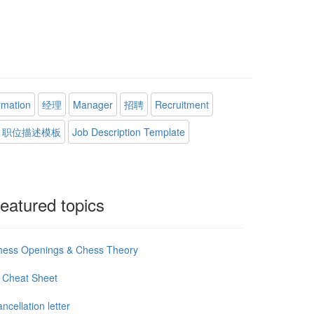
rmation
经理
Manager
招聘
Recruitment
职位描述模板
Job Description Template
eatured topics
hess Openings & Chess Theory
 Cheat Sheet
ncellation letter