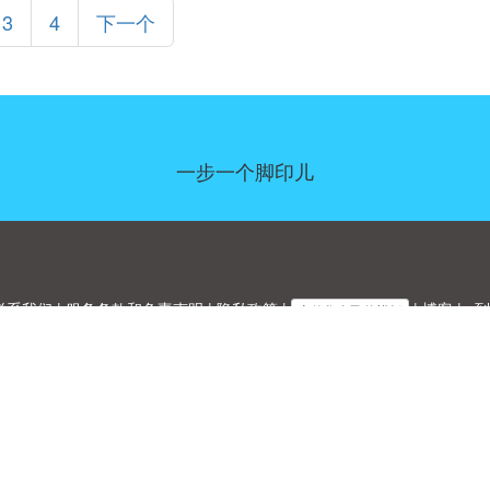
3
4
下一个
一步一个脚印儿
联系我们
|
服务条款和免责声明
|
隐私政策
|
|
博客
|
a到
上传您自己的模板
Allbusinesstemplates.com
是由
Ren-IT
于 2026 开发的网站 © ABT ltd.