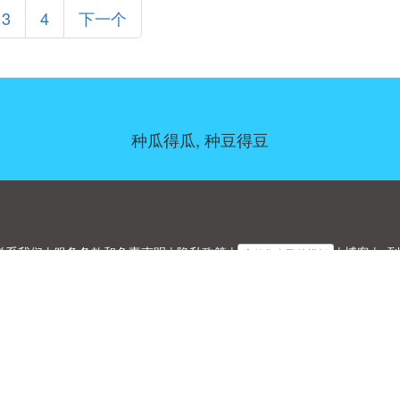
3
4
下一个
种瓜得瓜, 种豆得豆
联系我们
|
服务条款和免责声明
|
隐私政策
|
|
博客
|
a到
上传您自己的模板
Allbusinesstemplates.com
是由
Ren-IT
于 2026 开发的网站 © ABT ltd.