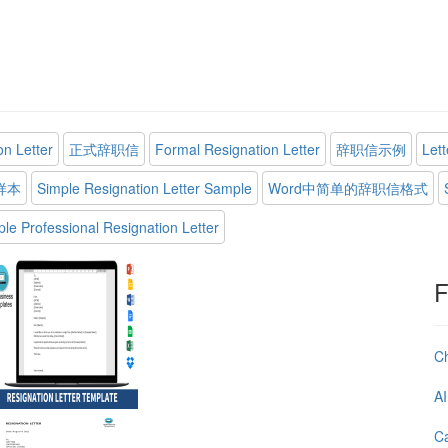
on Letter
正式辞职信
Formal Resignation Letter
辞职信示例
Let
样本
Simple Resignation Letter Sample
Word中简单的辞职信格式
le Professional Resignation Letter
F
C
AI
Ca