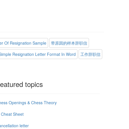
ter Of Resignation Sample
带原因的样本辞职信
Simple Resignation Letter Format In Word
工作辞职信
eatured topics
hess Openings & Chess Theory
 Cheat Sheet
ncellation letter