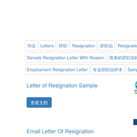
书信
Letters
辞职
Resignation
辞职信
Resignati
Sample Resignation Letter With Reason
简单的辞职信
Employment Resignation Letter
专业辞职信样本
Samp
Letter of Resignation Sample
查看文档
Email Letter Of Resignation