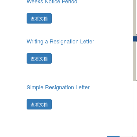
Weeks Notice Period
查看文档
Writing a Resignation Letter
查看文档
Simple Resignation Letter
查看文档