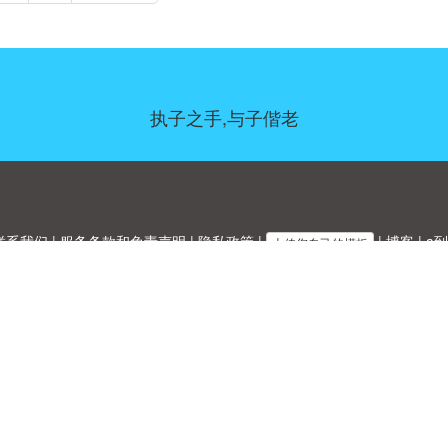
执子之手,与子偕老
联系我们
|
服务条款和免责声明
|
隐私政策
|
|
博客
|
a到
上传您自己的模板
Allbusinesstemplates.com
是由
Ren-IT
于 2026 开发的网站 © ABT ltd.