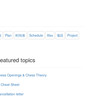
划
Plan
时间表
Schedule
Xlsx
项目
Project
eatured topics
hess Openings & Chess Theory
 Cheat Sheet
ncellation letter