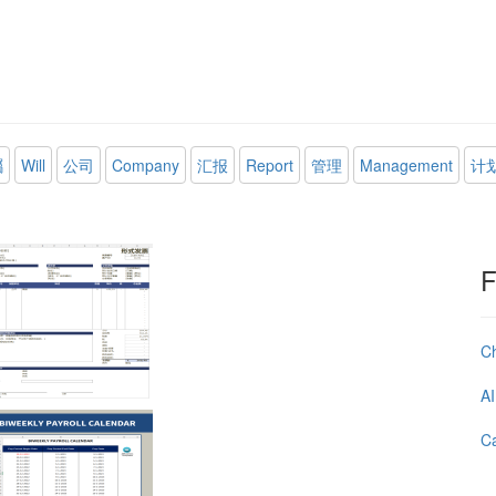
囑
Will
公司
Company
汇报
Report
管理
Management
计
F
C
AI
Ca