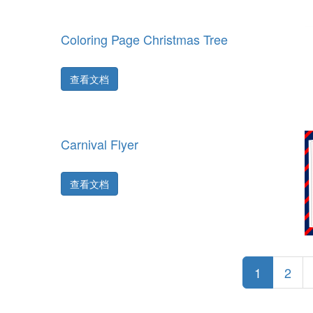
Coloring Page Christmas Tree
查看文档
Carnival Flyer
查看文档
1
2