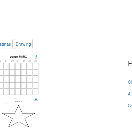
istmas
Drawing
F
C
AI
Ca