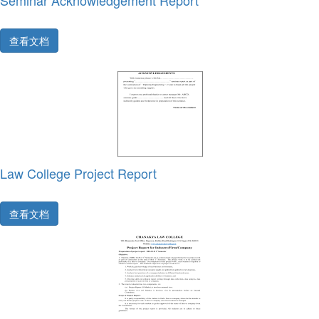
Seminar Acknowledgement Report
查看文档
Law College Project Report
查看文档