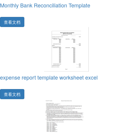
Monthly Bank Reconciliation Template
查看文档
expense report template worksheet excel
查看文档