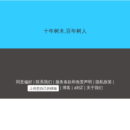
十年树木,百年树人
同意偏好
|
联系我们
|
服务条款和免责声明
|
隐私政策
|
|
博客
|
a到Z
|
关于我们
上传您自己的模板
Allbusinesstemplates.com
是由
Ren-IT
于 2026 开发的网站 © ABT ltd.