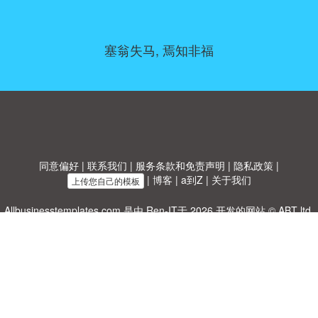
塞翁失马, 焉知非福
同意偏好
|
联系我们
|
服务条款和免责声明
|
隐私政策
|
|
博客
|
a到Z
|
关于我们
上传您自己的模板
Allbusinesstemplates.com
是由
Ren-IT
于 2026 开发的网站 © ABT ltd.