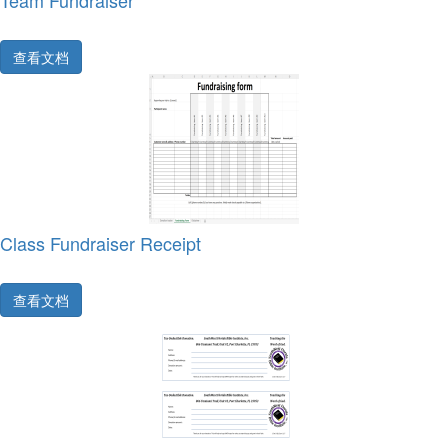
Team Fundraiser
查看文档
Class Fundraiser Receipt
查看文档