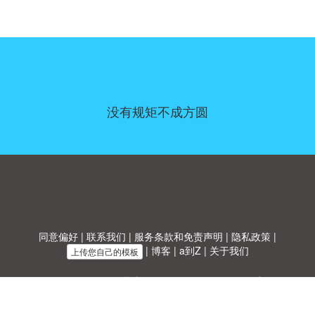
没有规矩不成方圆
同意偏好
|
联系我们
|
服务条款和免责声明
|
隐私政策
|
|
博客
|
a到Z
|
关于我们
上传您自己的模板
Allbusinesstemplates.com
是由
Ren-IT
于 2026 开发的网站 © ABT ltd.