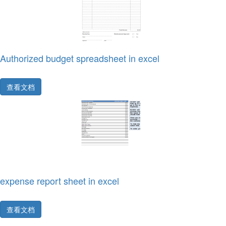
Authorized budget spreadsheet in excel
查看文档
expense report sheet in excel
查看文档