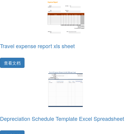
Travel expense report xls sheet
查看文档
Depreciation Schedule Template Excel Spreadsheet