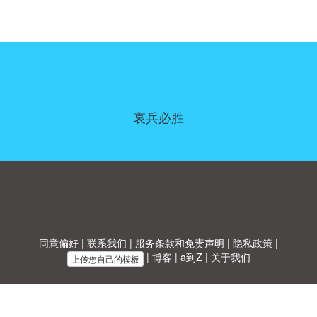
哀兵必胜
同意偏好
|
联系我们
|
服务条款和免责声明
|
隐私政策
|
|
博客
|
a到Z
|
关于我们
上传您自己的模板
Allbusinesstemplates.com
是由
Ren-IT
于 2026 开发的网站 © ABT ltd.