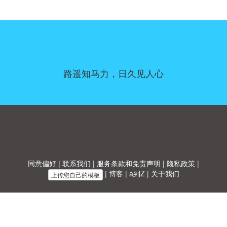
路遥知马力，日久见人心
同意偏好
|
联系我们
|
服务条款和免责声明
|
隐私政策
|
|
博客
|
a到Z
|
关于我们
上传您自己的模板
Allbusinesstemplates.com
是由
Ren-IT
于 2026 开发的网站 © ABT ltd.