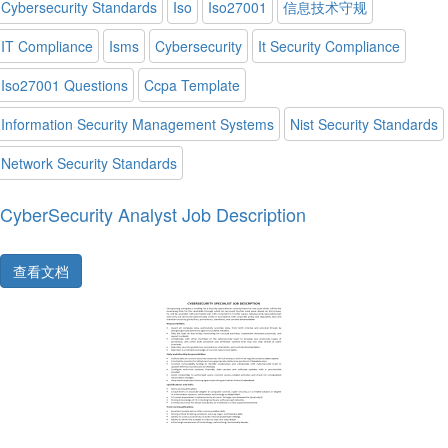
Cybersecurity Standards
Iso
Iso27001
信息技术守规
IT Compliance
Isms
Cybersecurity
It Security Compliance
Iso27001 Questions
Ccpa Template
Information Security Management Systems
Nist Security Standards
Network Security Standards
CyberSecurity Analyst Job Description
查看文档