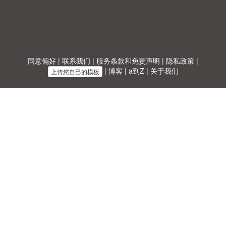
同意偏好
|
联系我们
|
服务条款和免责声明
|
隐私政策
|
|
博客
|
a到Z
|
关于我们
上传您自己的模板
Allbusinesstemplates.com
是由
Ren-IT
于 2026 开发的网站 © ABT ltd.