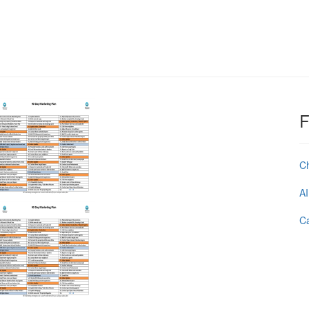
F
C
AI
Ca