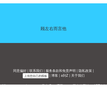
顾左右而言他
同意偏好
|
联系我们
|
服务条款和免责声明
|
隐私政策
|
|
博客
|
a到Z
|
关于我们
上传您自己的模板
Allbusinesstemplates.com
是由
Ren-IT
于 2026 开发的网站 © ABT ltd.