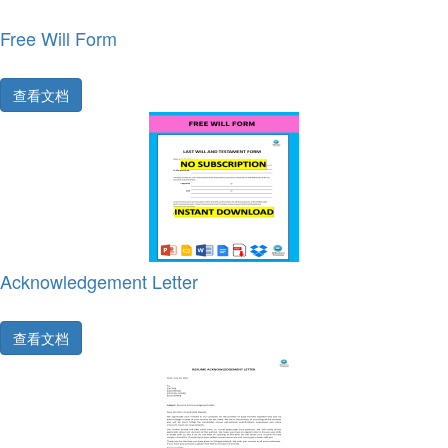
Free Will Form
查看文档
Acknowledgement Letter
查看文档