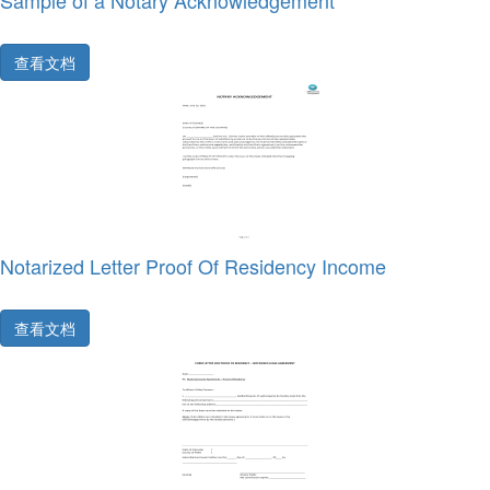
Sample of a Notary Acknowledgement
查看文档
Notarized Letter Proof Of Residency Income
查看文档