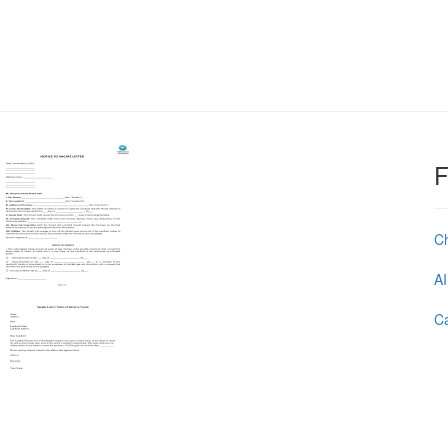
F
C
AI
Ca