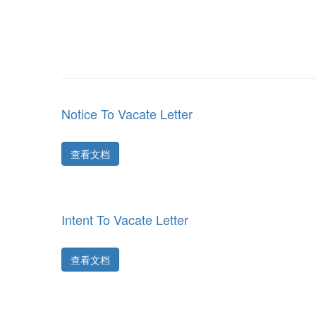
Notice To Vacate Letter
查看文档
Intent To Vacate Letter
查看文档