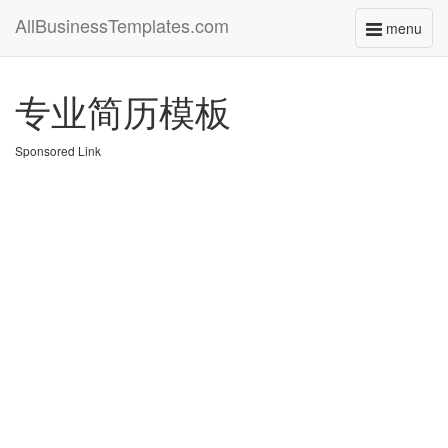
AllBusinessTemplates.com
menu
Toggle
navigati
专业简历模板
Sponsored Link