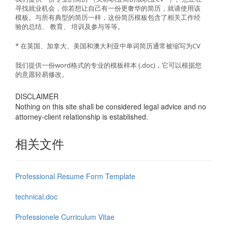
寻找
就业机会
，你若想让自己有一份更奢华的简历
，就请
使用该
模板
。与所有典型的简历一样
，
这份
简历
模板
包含了
相关
工作
经
验的总结
、
教育
、
培训
及
参与等
等
。
* 在英国、
加拿大、
美国
和
澳大利亚中单词
简历通常被缩写为CV
我们
提供
一份word格式的
专业的
模板样本
(.doc
)，
它
可以根据您
的意愿轻易修改
。
DISCLAIMER
Nothing on this site shall be considered legal advice and no
attorney-client relationship is established.
相关文件
Professional Resume Form Template
technical.doc
Professionele Curriculum Vitae