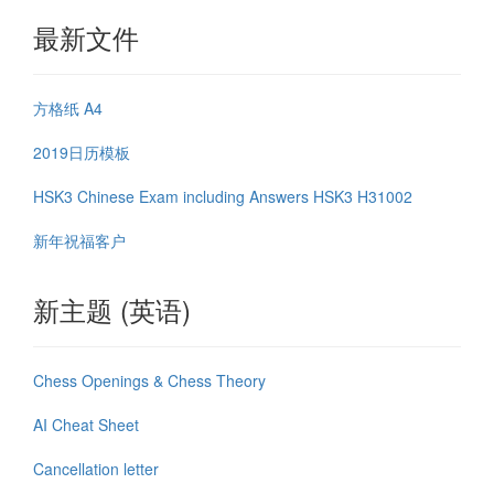
最新文件
方格纸 A4
2019日历模板
HSK3 Chinese Exam including Answers HSK3 H31002
新年祝福客户
新主题 (英语)
Chess Openings & Chess Theory
AI Cheat Sheet
Cancellation letter