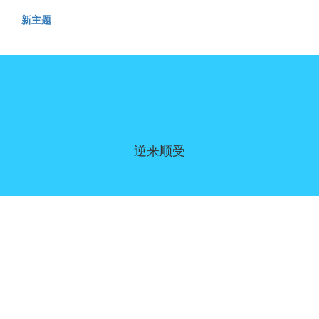
新主题
逆来顺受
同意偏好
|
联系我们
|
服务条款和免责声明
|
隐私政策
|