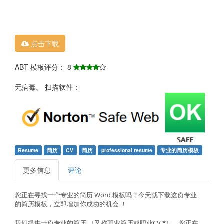
点击下载
ABT 模板评分： 8
无病毒。 扫描软件：
Resume
简历
CV
简历
professional resume
专业的简历模板
更多信息
评论
您
正在
寻找
一个
专业
的
简历
Word
模板
吗？
今天就
下载这份
专业
的
简历
模板
，
立即
增加
你
成功
的
机会
！
我们
提供
一份
专业
的
简历
（又称职业
简历
或职业CV
*）。
您
正在