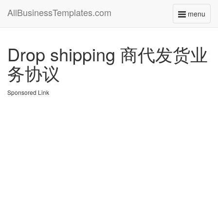
AllBusinessTemplates.com
menu
Toggle
navigati
Drop shipping 商代发货业
务协议
Sponsored Link