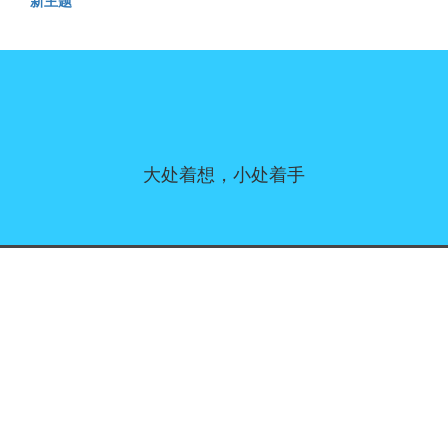
新主题
大处着想，小处着手
同意偏好
|
联系我们
|
服务条款和免责声明
|
隐私政策
|
|
博客
|
a到Z
|
关于我们
上传您自己的模板
Allbusinesstemplates.com
是由
Ren-IT
于 2026 开发的网站 © ABT ltd.