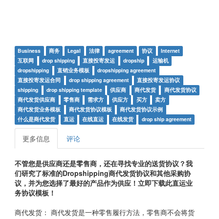
Business
商务
Legal
法律
agreement
协议
Internet
互联网
drop shipping
直接投寄发运
dropship
运输机
dropshipping
直销业务模板
dropshipping agreement
直接投寄发运合同
drop shipping agreement
直接投寄发运协议
shipping
drop shipping template
供应商
商代发货
商代发货协议
商代发货供应商
零售商
需求方
供应方
买方
卖方
商代发货业务模板
商代发货协议模板
商代发货协议示例
什么是商代发货
直运
在线直运
在线发货
drop ship agreement
更多信息
评论
不管您是供应商还是零售商，还在寻找专业的送货协议？我
们研究了标准的Dropshipping商代发货协议和其他采购协
议，并为您选择了最好的产品作为供应！立即下载此直运业
务协议模板！
商代发货： 商代发货是一种零售履行方法，零售商不会将货