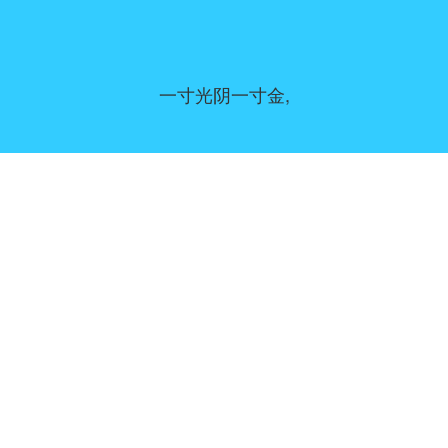
一寸光阴一寸金,
同意偏好
|
联系我们
|
服务条款和免责声明
|
隐私政策
|
|
博客
|
a到Z
|
关于我们
上传您自己的模板
Allbusinesstemplates.com
是由
Ren-IT
于 2026 开发的网站 © ABT ltd.