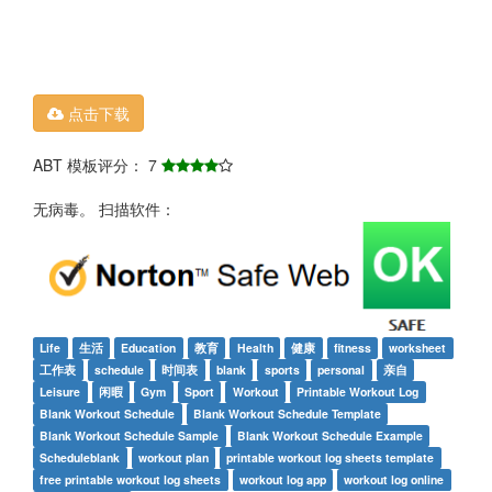
点击下载
ABT 模板评分： 7
无病毒。 扫描软件：
Life
生活
Education
教育
Health
健康
fitness
worksheet
工作表
schedule
时间表
blank
sports
personal
亲自
Leisure
闲暇
Gym
Sport
Workout
Printable Workout Log
Blank Workout Schedule
Blank Workout Schedule Template
Blank Workout Schedule Sample
Blank Workout Schedule Example
Scheduleblank
workout plan
printable workout log sheets template
free printable workout log sheets
workout log app
workout log online