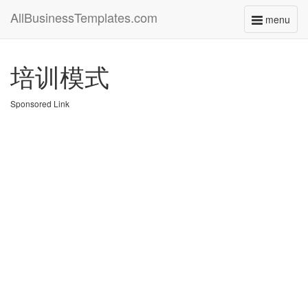
AllBusinessTemplates.com
menu
Toggle
navigati
培训模式
Sponsored Link