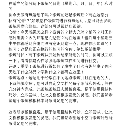
在适当的部分写下锻炼的日期（星期几、月、日、年）和时
间
你今天做有氧运动了吗？锻炼前还是锻炼后？写在这部分
标有“心脏？”如果您在锻炼前进行有氧运动，您可能会发现
锻炼强度会降低。这部分可以帮助您跟踪。
心情：今天感觉怎么样？疲劳的？精力充沛？郁闷？对工作
感到沮丧？因为坏消息而悲伤？写在这里！也许每个星期三
中午你都感到疲倦而没有意识到这一点。现在你会知道的！
练习：这是您正在执行的练习的名称，例如腿部推举
锻炼时长：写下锻炼从开始到结束所用的时间。你可以回顾
一下，看看你是否在紧张地锻炼或在组间进行社交。
评论：重要！锻炼进行得如何？发生了什么有趣的事？你今
天吃了什么补品？学到什么？都写在这里！
锻炼地点：这适用于经常在不同地点锻炼并且在附近的人。
下载并填空后，您可以自定义文档的每个细节和外观，并在
几分钟内完成。此锻炼锻炼日志模板直观、易于使用且结构
巧妙。立即尝试，让此文档模板激发您的灵感。我们当然希
望这个锻炼模板样本能够满足您的需求。
这表明该模板直观、易于使用且结构巧妙。立即尝试，让此
文档模板激发您的灵感。我们当然希望这个空白锻炼计划能
够满足您的需求。