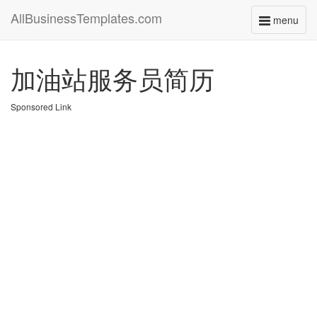
AllBusinessTemplates.com
menu
Toggle
navigati
加油站服务员简历
Sponsored Link