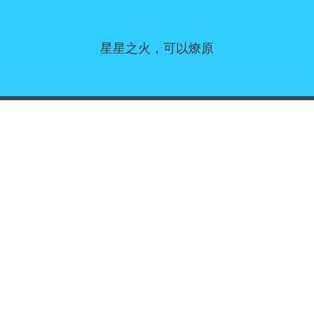
星星之火，可以燎原
同意偏好
|
联系我们
|
服务条款和免责声明
|
隐私政策
|
|
博客
|
a到Z
|
关于我们
上传您自己的模板
Allbusinesstemplates.com
是由
Ren-IT
于 2026 开发的网站 © ABT ltd.