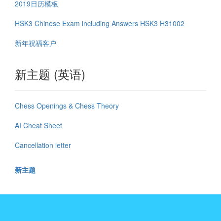
2019日历模板
HSK3 Chinese Exam including Answers HSK3 H31002
新年祝福客户
新主题 (英语)
Chess Openings & Chess Theory
AI Cheat Sheet
Cancellation letter
新主题