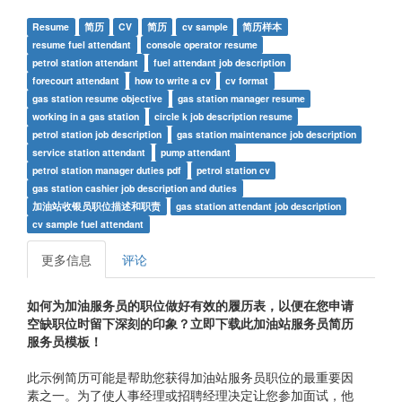
Resume
简历
CV
简历
cv sample
简历样本
resume fuel attendant
console operator resume
petrol station attendant
fuel attendant job description
forecourt attendant
how to write a cv
cv format
gas station resume objective
gas station manager resume
working in a gas station
circle k job description resume
petrol station job description
gas station maintenance job description
service station attendant
pump attendant
petrol station manager duties pdf
petrol station cv
gas station cashier job description and duties
加油站收银员职位描述和职责
gas station attendant job description
cv sample fuel attendant
更多信息
评论
如何为加油服务员的职位做好有效的履历表，以便在您申请
空缺职位时留下深刻的印象？立即下载此
加油站服务员简历
服务员模板！
此示例简历可能是帮助您获得加油站服务员职位的最重要因
素之一。为了使人事经理或招聘经理决定让您参加面试，他