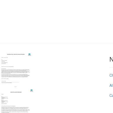
N
C
AI
Ca