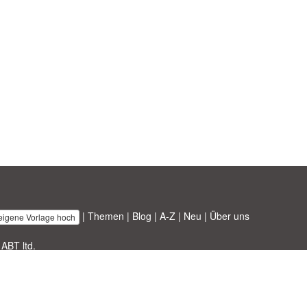
|
Themen
|
Blog
|
A-Z
|
Neu
|
Über uns
 eigene Vorlage hoch
 ABT ltd.