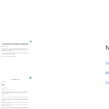
N
C
AI
Ca