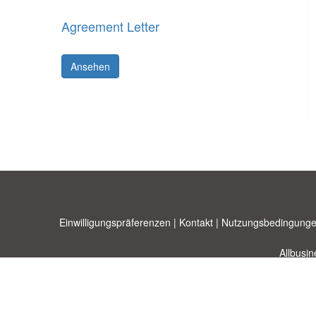
Agreement Letter
Ansehen
Einwilligungspräferenzen
|
Kontakt
|
Nutzungsbedingunge
Allbusi