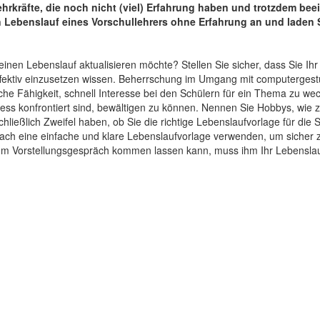
lehrkräfte, die noch nicht (viel) Erfahrung haben und trotzdem be
 Lebenslauf eines Vorschullehrers ohne Erfahrung an und laden Si
seinen Lebenslauf aktualisieren möchte? Stellen Sie sicher, dass Sie I
fektiv einzusetzen wissen. Beherrschung im Umgang mit computergest
 Fähigkeit, schnell Interesse bei den Schülern für ein Thema zu wec
ess konfrontiert sind, bewältigen zu können. Nennen Sie Hobbys, wie z
ließlich Zweifel haben, ob Sie die richtige Lebenslaufvorlage für die St
ach eine einfache und klare Lebenslaufvorlage verwenden, um sicher 
m Vorstellungsgespräch kommen lassen kann, muss ihm Ihr Lebenslau