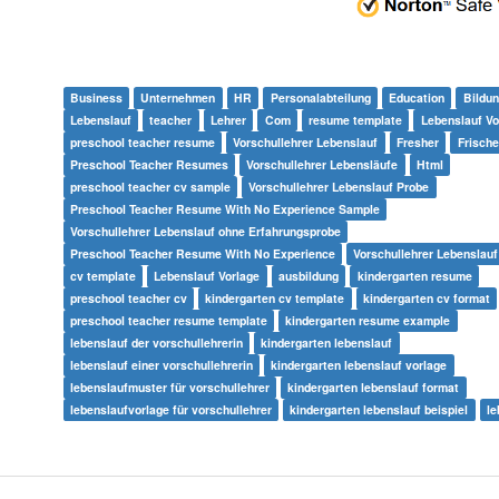
Business
Unternehmen
HR
Personalabteilung
Education
Bildu
Lebenslauf
teacher
Lehrer
Com
resume template
Lebenslauf Vo
preschool teacher resume
Vorschullehrer Lebenslauf
Fresher
Frische
Preschool Teacher Resumes
Vorschullehrer Lebensläufe
Html
preschool teacher cv sample
Vorschullehrer Lebenslauf Probe
Preschool Teacher Resume With No Experience Sample
Vorschullehrer Lebenslauf ohne Erfahrungsprobe
Preschool Teacher Resume With No Experience
Vorschullehrer Lebenslau
cv template
Lebenslauf Vorlage
ausbildung
kindergarten resume
preschool teacher cv
kindergarten cv template
kindergarten cv format
preschool teacher resume template
kindergarten resume example
lebenslauf der vorschullehrerin
kindergarten lebenslauf
lebenslauf einer vorschullehrerin
kindergarten lebenslauf vorlage
lebenslaufmuster für vorschullehrer
kindergarten lebenslauf format
lebenslaufvorlage für vorschullehrer
kindergarten lebenslauf beispiel
le