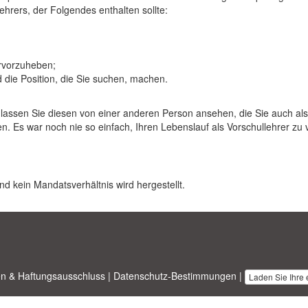
hrers, der Folgendes enthalten sollte:
ervorzuheben;
 die Position, die Sie suchen, machen.
 lassen Sie diesen von einer anderen Person ansehen, die Sie auch als
. Es war noch nie so einfach, Ihren Lebenslauf als Vorschullehrer zu v
nd kein Mandatsverhältnis wird hergestellt.
n & Haftungsausschluss
|
Datenschutz-Bestimmungen
|
Laden Sie Ihre
nesstemplates.com
entworfen von
Ren-IT
. Property of 2026 Copyright ©