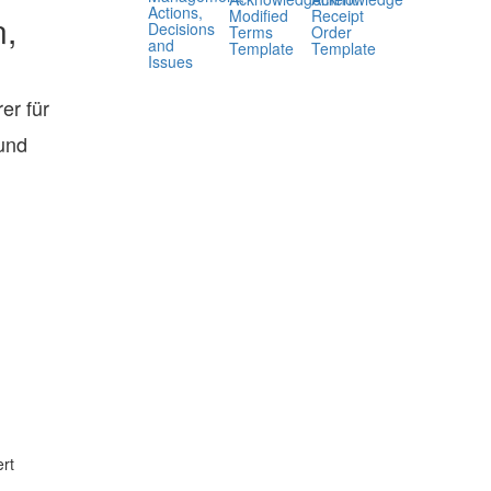
Actions,
Modified
Receipt
n,
Decisions
Terms
Order
and
Template
Template
Issues
er für
 und
rt