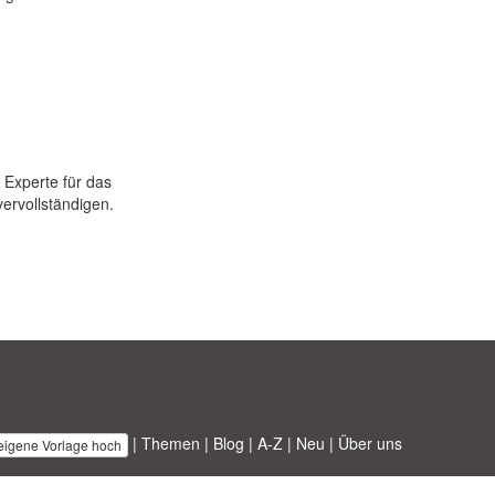
 Experte für das
ervollständigen.
|
Themen
|
Blog
|
A-Z
|
Neu
|
Über uns
 eigene Vorlage hoch
 ABT ltd.