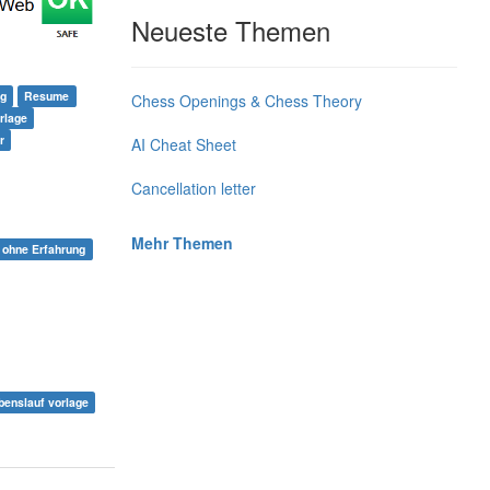
Neueste Themen
ng
Resume
Chess Openings & Chess Theory
rlage
r
AI Cheat Sheet
Cancellation letter
Mehr Themen
f ohne Erfahrung
benslauf vorlage