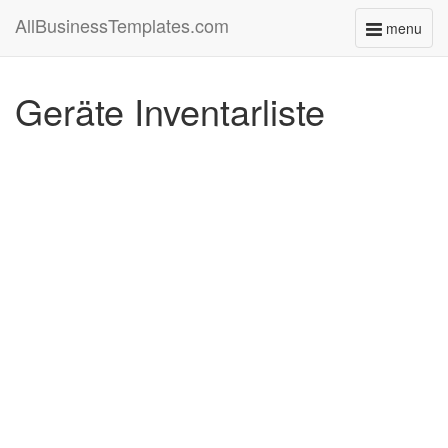
AllBusinessTemplates.com
menu
Toggle
navigati
Geräte Inventarliste