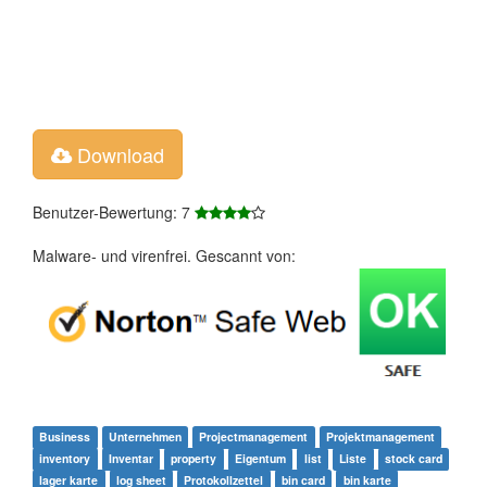
Download
Benutzer-Bewertung: 7
Malware- und virenfrei. Gescannt von:
Business
Unternehmen
Projectmanagement
Projektmanagement
inventory
Inventar
property
Eigentum
list
Liste
stock card
lager karte
log sheet
Protokollzettel
bin card
bin karte