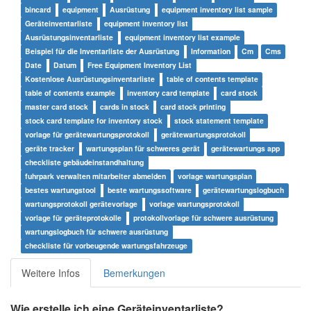
bincard
equipment
Ausrüstung
equipment inventory list sample
Geräteinventarliste
equipment inventory list
Ausrüstungsinventarliste
equipment inventory list example
Beispiel für die Inventarliste der Ausrüstung
Information
Cm
Cms
Date
Datum
Free Equipment Inventory List
Kostenlose Ausrüstungsinventarliste
table of contents template
table of contents example
inventory card template
card stock
master card stock
cards in stock
card stock printing
stock card template for inventory stock
stock statement template
vorlage für gerätewartungsprotokoll
gerätewartungsprotokoll
geräte tracker
wartungsplan für schweres gerät
gerätewartungs app
checkliste gebäudeinstandhaltung
fuhrpark verwalten mitarbeiter abmelden
vorlage wartungsplan
bestes wartungstool
beste wartungssoftware
gerätewartungslogbuch
wartungsprotokoll gerätevorlage
vorlage wartungsprotokoll
vorlage für geräteprotokolle
protokollvorlage für schwere ausrüstung
wartungslogbuch für schwere ausrüstung
checkliste für vorbeugende wartungsfahrzeuge
Weitere Infos
Bemerkungen
Wie erstelle ich eine Geräteinventarliste?