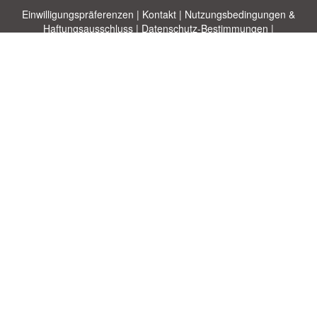
Einwilligungspräferenzen
|
Kontakt
|
Nutzungsbedingungen &
Haftungsausschluss
|
Datenschutz-Bestimmungen
|
|
Themen
|
Blog
|
A-Z
|
Neu
|
Über
Laden Sie Ihre eigene Vorlage hoch
uns
Allbusinesstemplates.com
entworfen von
Ren-IT
. Property of 2026
Copyright © ABT ltd.