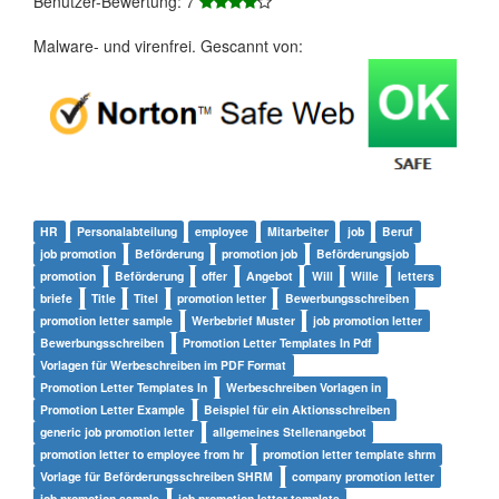
Benutzer-Bewertung: 7
Malware- und virenfrei. Gescannt von:
HR
Personalabteilung
employee
Mitarbeiter
job
Beruf
job promotion
Beförderung
promotion job
Beförderungsjob
promotion
Beförderung
offer
Angebot
Will
Wille
letters
briefe
Title
Titel
promotion letter
Bewerbungsschreiben
promotion letter sample
Werbebrief Muster
job promotion letter
Bewerbungsschreiben
Promotion Letter Templates In Pdf
Vorlagen für Werbeschreiben im PDF Format
Promotion Letter Templates In
Werbeschreiben Vorlagen in
Promotion Letter Example
Beispiel für ein Aktionsschreiben
generic job promotion letter
allgemeines Stellenangebot
promotion letter to employee from hr
promotion letter template shrm
Vorlage für Beförderungsschreiben SHRM
company promotion letter
job promotion sample
job promotion letter template