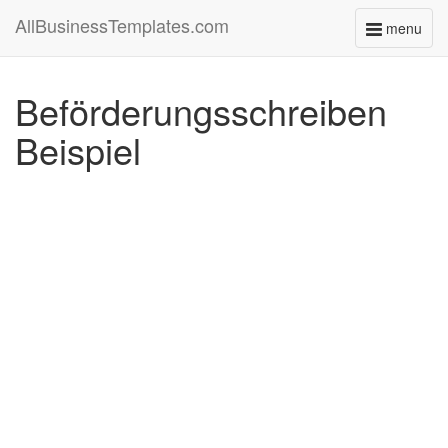
AllBusinessTemplates.com
menu
Toggle
navigati
Beförderungsschreiben
Beispiel