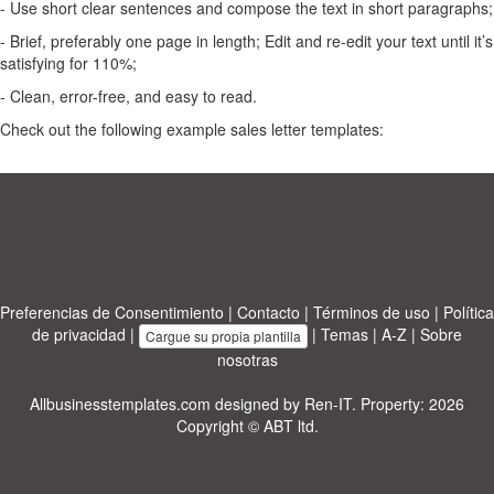
- Use short clear sentences and compose the text in short paragraphs;
- Brief, preferably one page in length; Edit and re-edit your text until it’s
satisfying for 110%;
- Clean, error-free, and easy to read.
Check out the following example sales letter templates:
Preferencias de Consentimiento
|
Contacto
|
Términos de uso
|
Política
de privacidad
|
|
Temas
|
A-Z
|
Sobre
Cargue su propia plantilla
nosotras
Allbusinesstemplates.com
designed by
Ren-IT
. Property: 2026
Copyright © ABT ltd.